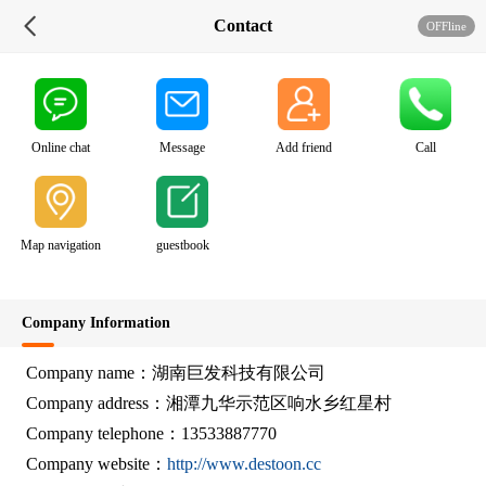
Contact
OFFline
Online chat
Message
Add friend
Call
Map navigation
guestbook
Company Information
Company name：湖南巨发科技有限公司
Company address：湘潭九华示范区响水乡红星村
Company telephone：13533887770
Company website：
http://www.destoon.cc