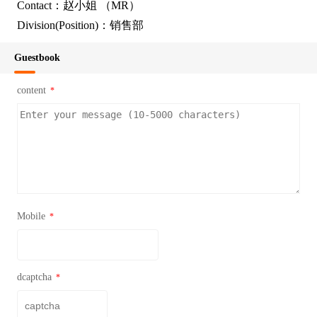
Contact：赵小姐 （MR）
Division(Position)：销售部
Guestbook
content
*
Mobile
*
dcaptcha
*